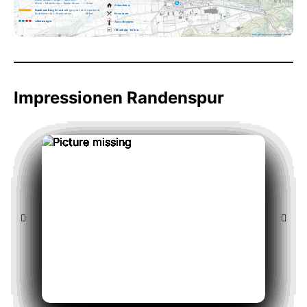
M
ös
li –
W
i
n
k
e
l
ä
c
k
er –
R
ande
nh
a
u
s
10 km
S
c
hut
z
hüt
t
e
R
ande
n
au
fs
tieg K
l
assi
s
c
h
 (
g
esp
u
r
t
, ni
c
h
t
m
ar
k
ie
r
t)
R
es
t
a
ur
an
t
E
s
c
h
heime
r
t
a
l
 – 
R
ande
nh
a
u
s
10 km
A
b
k
ü
r
zu
n
g
en
A
u
ss
i
c
h
t
s
tu
rm
Ö
ff
entli
c
he
T
o
i
let
t
e
Impressionen Randenspur