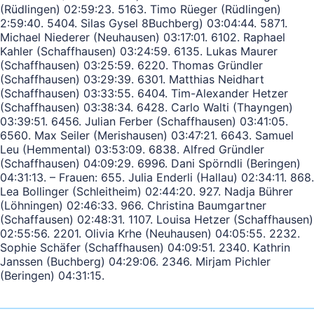
(Rüdlingen) 02:59:23. 5163. Timo Rüeger (Rüdlingen)
2:59:40. 5404. Silas Gysel 8Buchberg) 03:04:44. 5871.
Michael Niederer (Neuhausen) 03:17:01. 6102. Raphael
Kahler (Schaffhausen) 03:24:59. 6135. Lukas Maurer
(Schaffhausen) 03:25:59. 6220. Thomas Gründler
(Schaffhausen) 03:29:39. 6301. Matthias Neidhart
(Schaffhausen) 03:33:55. 6404. Tim-Alexander Hetzer
(Schaffhausen) 03:38:34. 6428. Carlo Walti (Thayngen)
03:39:51. 6456. Julian Ferber (Schaffhausen) 03:41:05.
6560. Max Seiler (Merishausen) 03:47:21. 6643. Samuel
Leu (Hemmental) 03:53:09. 6838. Alfred Gründler
(Schaffhausen) 04:09:29. 6996. Dani Spörndli (Beringen)
04:31:13. – Frauen: 655. Julia Enderli (Hallau) 02:34:11. 868.
Lea Bollinger (Schleitheim) 02:44:20. 927. Nadja Bührer
(Löhningen) 02:46:33. 966. Christina Baumgartner
(Schaffausen) 02:48:31. 1107. Louisa Hetzer (Schaffhausen)
02:55:56. 2201. Olivia Krhe (Neuhausen) 04:05:55. 2232.
Sophie Schäfer (Schaffhausen) 04:09:51. 2340. Kathrin
Janssen (Buchberg) 04:29:06. 2346. Mirjam Pichler
(Beringen) 04:31:15.