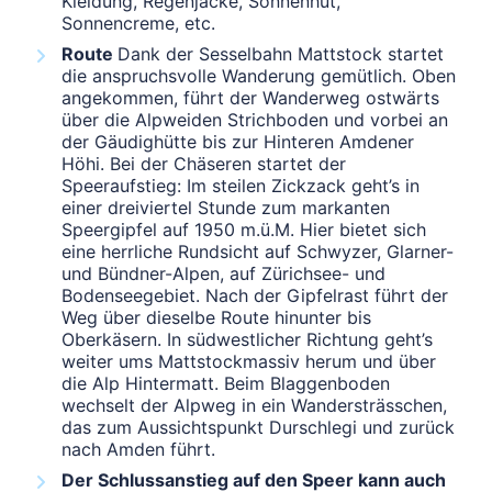
Kleidung, Regenjacke, Sonnenhut,
Sonnencreme, etc.
Route
Dank der Sesselbahn Mattstock startet
die anspruchsvolle Wanderung gemütlich. Oben
angekommen, führt der Wanderweg ostwärts
über die Alpweiden Strichboden und vorbei an
der Gäudighütte bis zur Hinteren Amdener
Höhi. Bei der Chäseren startet der
Speeraufstieg: Im steilen Zickzack geht’s in
einer dreiviertel Stunde zum markanten
Speergipfel auf 1950 m.ü.M. Hier bietet sich
eine herrliche Rundsicht auf Schwyzer, Glarner-
und Bündner-Alpen, auf Zürichsee- und
Bodenseegebiet. Nach der Gipfelrast führt der
Weg über dieselbe Route hinunter bis
Oberkäsern. In südwestlicher Richtung geht’s
weiter ums Mattstockmassiv herum und über
die Alp Hintermatt. Beim Blaggenboden
wechselt der Alpweg in ein Wandersträsschen,
das zum Aussichtspunkt Durschlegi und zurück
nach Amden führt.
Der Schlussanstieg auf den Speer kann auch