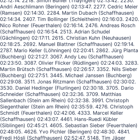
02:12:14. 2218. Simon Bühler (Thayngen) 02:13:42. 2230.
Andri Aeschlimann (Beringen) 02:13:47. 2277. Cedric Meier
(Ramsen) 02:14:30. 2284. Martin Dubach (Schaffhausen)
02:14:34. 2407. Tim Bollinger (Schleitheim) 02:16:03. 2420.
Nico Rohner (Feuerthalen) 02:16:14. 2476. Andreas Rosch
(Schaffhausen) 02:16:54. 2513. Adrian Schudel
(Gächlingen) 02:17:11. 2615. Christian Kuhn (Neuhausen)
02:18:25. 2692. Manuel Blattner (Schaffhausen) 02:19:14.
2787. Mario Keller (Löhningen) 02:20:41. 2862. Jürg Planta
(Buchberg) 02:21:27. 3067. Andy Leu (Schaffhausen)
02:23:50. 3087. Olivier Flicker (Rüdlingen) 02:24:03. 3283.
Martin Brütsch (Schaffhausen) 02:26:57. 3352. Nils Sieber
(Buchberg) 02:27:51. 3445. Michael Janssen (Buchberg)
02:29:08. 3511. Jonas Ritzmann (Schaffhausen) 02:30:02.
3530. Daniel Hedinger (Flurlingen) 02:30:18. 3705. Dario
Schneider (Schaffhausen) 02:32:36. 3709. Matthias
Sallenbach (Stein am Rhein) 02:32:38. 3991. Christoph
Siegenthaler (Stein am Rhein) 02:35:59. 4276. Christoph
Schmidt (Feuerthalen) 02:42:06. 4333. Marcel Keller
(Schaffhausen) 02:43:07. 4461. Hans-Ruedi Kübler
(Siblingen) 02:45:21. 4605. Sebastian Sieber (Feuerthalen)
02:48:05. 4626. Yvo Pichler (Beringen) 02:48:30. 4841.
Fredi Hösli (Schaffhausen) 02:52:47. 5148. Tim Jäger