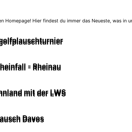
en Homepage! Hier findest du immer das Neueste, was in un
olfplauschturnier
olfplauschturnier
einfall - Rheinau
einfall - Rheinau
innland mit der LWS
innland mit der LWS
lausch Davos
lausch Davos